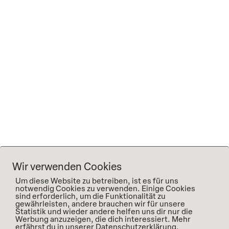
Kontakt
Unser Geschäft ist jeden Freitag von 15:00 bis
18:00 Uhr geöffnet.
Wenn Sie zu einer anderen Zeit vorbeikommen
möchten, um Wein abzuholen, schreiben Sie uns
bitte eine E-Mail
.
Adresse : Güterhallstr. 10, 97318 Kitzingen
E-mail : hello@2naturkinder.de
Telefon : +49 (0)9321 4194
Wir verwenden Cookies
Um diese Website zu betreiben, ist es für uns
notwendig Cookies zu verwenden. Einige Cookies
sind erforderlich, um die Funktionalität zu
gewährleisten, andere brauchen wir für unsere
Statistik und wieder andere helfen uns dir nur die
Werbung anzuzeigen, die dich interessiert. Mehr
erfährst du in unserer Datenschutzerklärung.